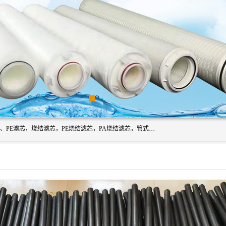
广州滤源过滤器材有限公司主营经营产品有：PTFE烧结滤芯、PE滤芯，烧结滤芯，PE烧结滤芯，PA烧结滤芯，管式膜支撑管，真空上料机滤芯，粉末烧结滤芯，止溢滤芯，吸头滤芯，湿化瓶滤芯、不锈钢烧结滤芯等。公司现拥有一批精干的管理人员和一支高素质的技术队伍，舒适优雅的办公环境和拥有全新现代化标准厂房。