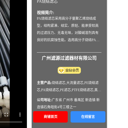
PA烧结滤芯
视频简介:
PA烧结滤芯采用高分子量聚乙烯烧结成
型，结构紧凑、结实、质轻、能承受较高
的过滤压力、无毒无味，对酸碱溶剂具有
良好的抗腐蚀性能。选用高分子烧结PA滤
芯，安全生产、生产环境改善且占地面积
小，过滤面积根据液体流量任意选择，特
广州滤源过滤器材有限公司
别适合于大型水处理、及化工生产、制
药、食品等行业的液体过滤。
主营产品:
烧结滤芯,大流量滤芯,PE烧结滤
芯,PA烧结滤芯,PE滤芯,PTFE烧结滤芯,真空
上料机滤芯,管式膜支撑管,止溢滤芯
公司地址:
广东省 广州市 番禺区 新造镇 新
造镇石角咀街4号三楼之一
商铺首页
在线留言