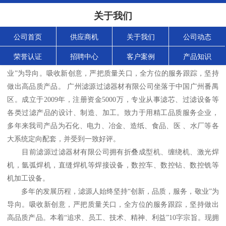
关于我们
公司首页
供应商机
关于我们
公司动态
荣誉认证
招聘中心
客户案例
产品知识
广州滤源过滤器材有限公司始终坚持“创新，品质，服务，敬
业”为导向。吸收新创意，严把质量关口，全方位的服务跟踪，坚持
做出高品质产品。 
广州滤源过滤器材有限公司
坐落于中国广州番禺
区。成立于2009年，注册资金5000万，专业从事滤芯、过滤设备等
各类过滤产品的设计、制造、加工。致力于用精工品质服务企业，
多年来我司产品为石化、电力、冶金、造纸、食品、医 、水厂等各
大系统定向配套，并受到一致好评。

　　目前滤源过滤器材有限公司拥有折叠成型机、缠绕机、激光焊
机，氩弧焊机，直缝焊机等焊接设备，数控车、数控钻、数控铣等
机加工设备。

　　多年的发展历程，滤源人始终坚持“创新，品质，服务，敬业”为
导向。吸收新创意，严把质量关口，全方位的服务跟踪，坚持做出
高品质产品。本着“追求、员工、技术、精神、利益”10字宗旨。现拥