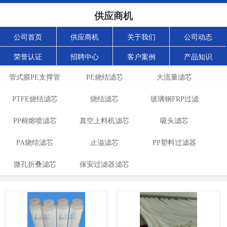
供应商机
公司首页
供应商机
关于我们
公司动态
荣誉认证
招聘中心
客户案例
产品知识
管式膜PE支撑管
PE烧结滤芯
大流量滤芯
PTFE烧结滤芯
烧结滤芯
玻璃钢FRP过滤
PP棉熔喷滤芯
真空上料机滤芯
吸头滤芯
器
PA烧结滤芯
止溢滤芯
PP塑料过滤器
微孔折叠滤芯
保安过滤器滤芯