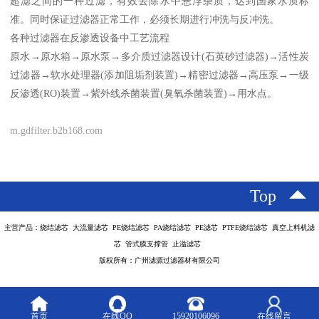
超滤之间的一种过滤，有效去除水中悬浮杂质，达到国家水质标
准。同时保证过滤器正常工作，必须长期进行冲洗与反冲洗。
各种过滤器在反渗透设备中工艺流程
原水→原水箱→原水泵→多介质过滤器设计(石英砂过滤器)→活性炭
过滤器→软水处理器(添加阻垢剂装置)→精密过滤器→高压泵→一级
反渗透(RO)装置→紫外线杀菌装置(臭氧杀菌装置)→用水点。
m.gdfilter.b2b168.com
Top
主营产品：烧结滤芯 大流量滤芯 PE烧结滤芯 PA烧结滤芯 PE滤芯 PTFE烧结滤芯 真空上料机滤
芯 管式膜支撑管 止溢滤芯
版权所有：广州滤源过滤器材有限公司
首页
在线QQ
15920106096
在线留言