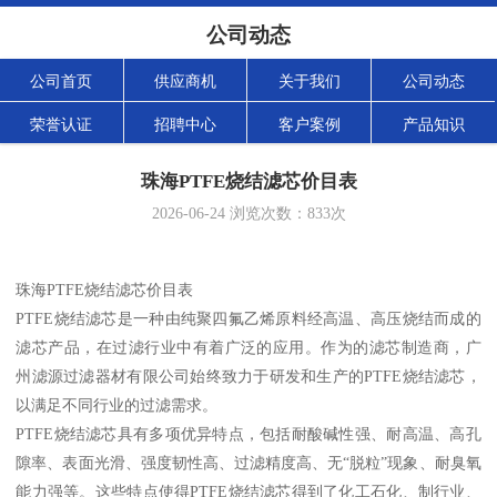
公司动态
公司首页
供应商机
关于我们
公司动态
荣誉认证
招聘中心
客户案例
产品知识
珠海PTFE烧结滤芯价目表
2026-06-24
浏览次数：
833
次
珠海PTFE烧结滤芯价目表
PTFE烧结滤芯是一种由纯聚四氟乙烯原料经高温、高压烧结而成的
滤芯产品，在过滤行业中有着广泛的应用。作为的滤芯制造商，广
州滤源过滤器材有限公司始终致力于研发和生产的PTFE烧结滤芯，
以满足不同行业的过滤需求。
PTFE烧结滤芯具有多项优异特点，包括耐酸碱性强、耐高温、高孔
隙率、表面光滑、强度韧性高、过滤精度高、无“脱粒”现象、耐臭氧
能力强等。这些特点使得PTFE烧结滤芯得到了化工石化、制行业、