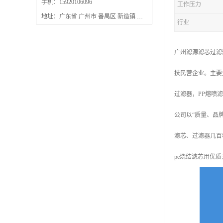
保安过滤器滤芯
手机：15920106096
工作压力
地址：广东省 广州市 番禺区 新造镇 新造镇石角咀街4号三楼之一
行业
广州滤源滤芯过滤
技民营企业。主要
过滤器，PP熔喷
公司以“质量、品
滤芯、过滤器几百
pe烧结滤芯用优