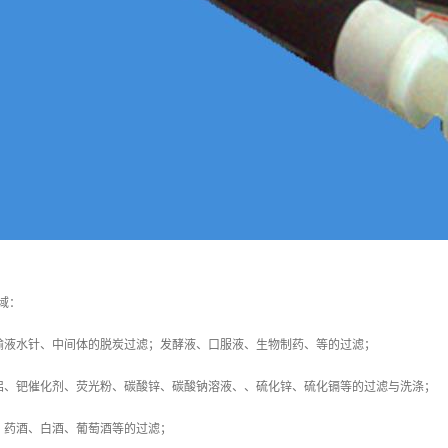
域：
输液水针、中间体的脱炭过滤；发酵液、口服液、生物制药、等的过滤；
铝、钯催化剂、荧光粉、碳酸锌、碳酸钠溶液、、硫化锌、硫化镉等的过滤与洗涤；
、药酒、白酒、葡萄酒等的过滤；