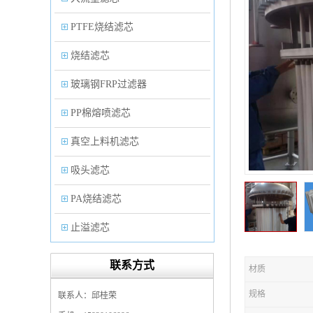
PTFE烧结滤芯
烧结滤芯
玻璃钢FRP过滤器
PP棉熔喷滤芯
真空上料机滤芯
吸头滤芯
PA烧结滤芯
止溢滤芯
PP塑料过滤器
联系方式
材质
微孔折叠滤芯
规格
联系人：邱桂荣