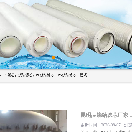
广州滤源过滤器材有限公司主营经营产品有：PTFE烧结滤芯、PE滤芯，烧结滤芯，PE烧结滤芯，PA烧结滤芯，管式膜支撑管，真空上料机滤芯，粉末烧结滤芯，止溢滤芯，吸头滤芯，湿化瓶滤芯、不锈钢烧结滤芯等。公司现拥有一批精干的管理人员和一支高素质的技术队伍，舒适优雅的办公环境和拥有全新现代化标准厂房。
昆明pe烧结滤芯厂家
更新时间：2026-08-07 浏览