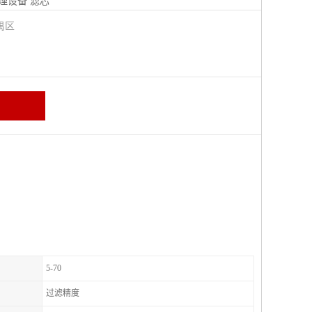
理设备
滤芯
禺区
5-70
过滤精度