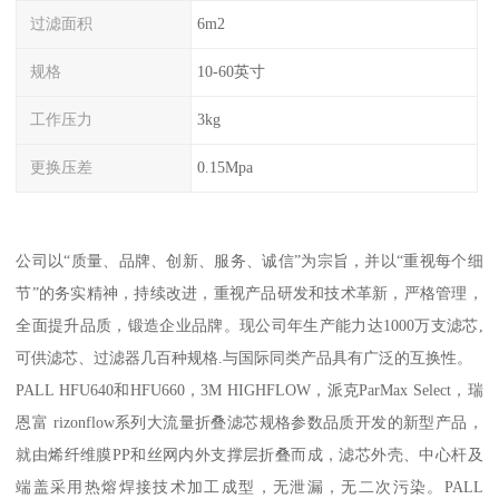
过滤面积
6m2
规格
10-60英寸
工作压力
3kg
更换压差
0.15Mpa
公司以“质量、品牌、创新、服务、诚信”为宗旨，并以“重视每个细
节”的务实精神，持续改进，重视产品研发和技术革新，严格管理，
全面提升品质，锻造企业品牌。现公司年生产能力达1000万支滤芯,
可供滤芯、过滤器几百种规格.与国际同类产品具有广泛的互换性。
PALL HFU640和HFU660，3M HIGHFLOW，派克ParMax Select，瑞
恩富 rizonflow系列大流量折叠滤芯规格参数品质开发的新型产品，
就由烯纤维膜PP和丝网内外支撑层折叠而成，滤芯外壳、中心杆及
端盖采用热熔焊接技术加工成型，无泄漏，无二次污染。PALL