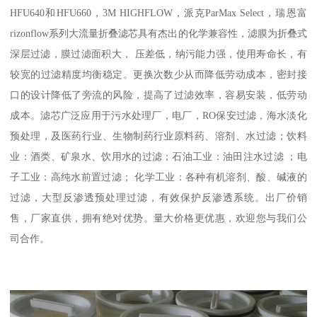
HFU640和HFU660，3M HIGHFLOW，派克ParMax Select，瑞恩富
rizonflow系列大流量折叠滤芯具有杰出的化学兼容性，滤膜为折叠式
深层过滤，膜过滤面积大， 压差低，纳污能力强，使用寿命长，有
较宽的过滤精度均衡稳定。更换次数少从而降低劳动成本，密封接
口的设计降低了旁流的风险，提高了过滤效率，容易安装，低劳动
成本。滤芯广泛应用于污水处理厂，电厂，RO保安过滤，海水淡化
预处理，及医药行业、生物制药行业原料药、溶剂、水过滤；饮料
业：酒类、矿泉水、饮用水的过滤；石油工业：油田注水过滤 ；电
子工业：高纯水前置过滤； 化学工业：各种有机溶剂、酸、碱液的
过滤，大型反渗透预处理过滤，有效保护反渗透系统。出厂价销
售，厂家直供，拥有绝对优势。量大价格更优惠，欢迎您与我们公
司合作。