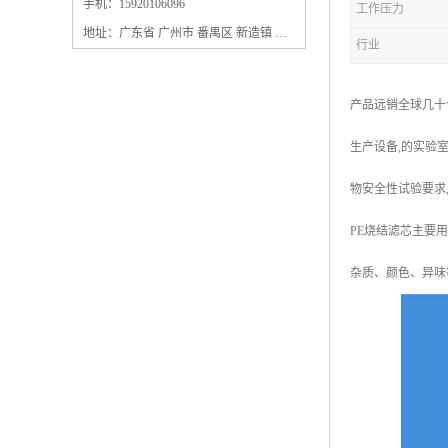
保安过滤器滤芯
手机：15920106096
工作压力
地址：广东省 广州市 番禺区 新造镇 新造镇石角咀街4号三楼之一
行业
产品远销全球几十
生产设备,的实验室
物安全性试验要求
PE烧结滤芯主要
杂质、颜色、异味