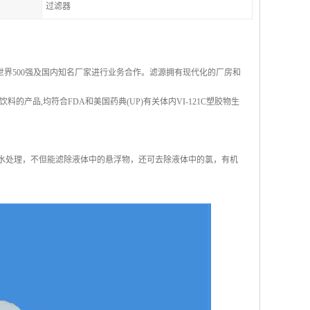
过滤器
界500强及国内知名厂家进行业务合作。滤源拥有现代化的厂房和
产品,均符合FDA和美国药典(UP)有关体内VI-121C塑胶物生
水处理，不但能滤除液体中的悬浮物，还可去除液体中的氯，有机