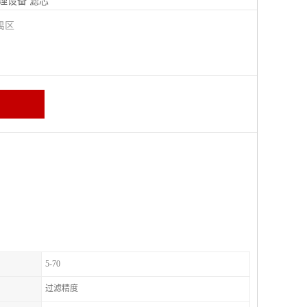
理设备
滤芯
禺区
5-70
过滤精度