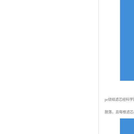
pe烧结滤芯经科
脱落，且每根滤芯