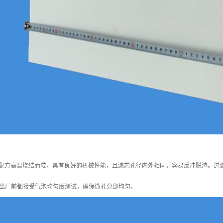
学配方高温烧结而成，具有良好的机械性能，且滤芯孔径内外相同，容易反冲脱渣。过
出厂前都接受气泡均匀度测试，确保微孔分部均匀。