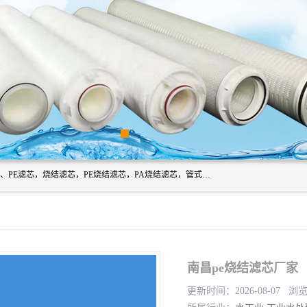
广州滤源过滤器材有限公司主营经营产品有：PTFE烧结滤芯、PE滤芯，烧结滤芯，PE烧结滤芯，PA烧结滤芯，管式膜支撑管，真空上料机滤芯，粉末烧结滤芯，止溢滤芯，吸头滤芯，湿化瓶滤芯、不锈钢烧结滤芯等。公司现拥有一批精干的管理人员和一支高素质的技术队伍，舒适优雅的办公环境和拥有全新现代化标准厂房。
南昌pe烧结滤芯厂家
更新时间：2026-08-07 浏览