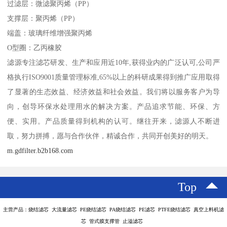
过滤层：微滤聚丙烯（PP）
支撑层：聚丙烯（PP）
端盖：玻璃纤维增强聚丙烯
O型圈：乙丙橡胶
滤源专注滤芯研发、生产和应用近10年,获得业内的广泛认可,公司严
格执行ISO9001质量管理标准,65%以上的科研成果得到推广应用取得
了显著的生态效益、经济效益和社会效益。我们将以服务客户为导
向，创导环保水处理用水的解决方案。产品追求节能、环保、方
便、实用。产品质量得到机构的认可。继往开来，滤源人不断进
取，努力拼搏，愿与合作伙伴，精诚合作，共同开创美好的明天。
m.gdfilter.b2b168.com
Top
主营产品：烧结滤芯 大流量滤芯 PE烧结滤芯 PA烧结滤芯 PE滤芯 PTFE烧结滤芯 真空上料机滤
芯 管式膜支撑管 止溢滤芯