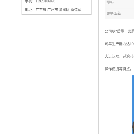
保安过滤器滤芯
手机：15920106096
规格
地址：广东省 广州市 番禺区 新造镇 新造镇石角咀街4号三楼之一
更换压差
公司以“质量、品
司年生产能力达1
大过滤器、过滤芯
操作便捷等特点。