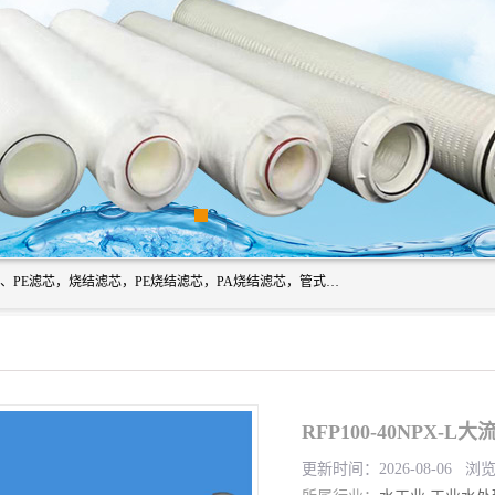
广州滤源过滤器材有限公司主营经营产品有：PTFE烧结滤芯、PE滤芯，烧结滤芯，PE烧结滤芯，PA烧结滤芯，管式膜支撑管，真空上料机滤芯，粉末烧结滤芯，止溢滤芯，吸头滤芯，湿化瓶滤芯、不锈钢烧结滤芯等。公司现拥有一批精干的管理人员和一支高素质的技术队伍，舒适优雅的办公环境和拥有全新现代化标准厂房。
RFP100-40NPX-L
更新时间：2026-08-06 浏览