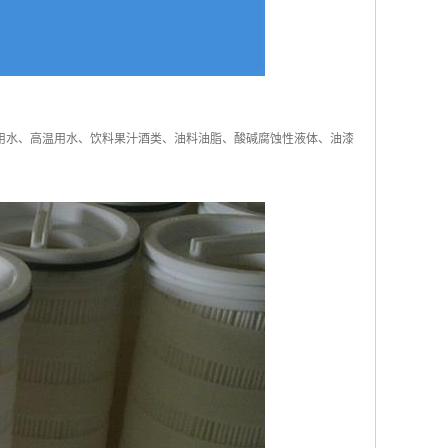
用水、高温用水、饮料果汁酒类、油料油脂、酸碱腐蚀性液体、油漆