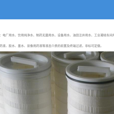
：电厂用水、饮用纯净水、制药无菌用水、设备用水、油田注井用水、工业凝结车间
药液、胶水、墨水、显像用药液等液态介质的前置及终端过滤，非标可定做。