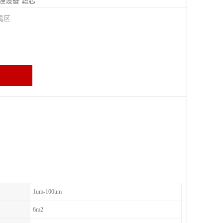
理设备
滤芯
禺区
1um-100um
6m2