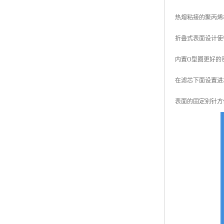
热熔粘接的聚丙烯
折叠式表面设计使
内置O型圈更好的
在滤芯下面设置进
表面的固定别针方