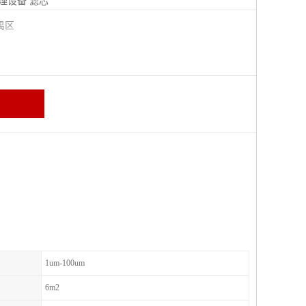
理设备
滤芯
禺区
1um-100um
6m2