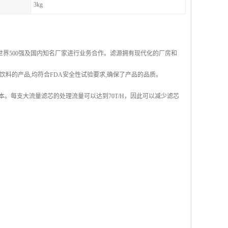
3kg
界500强及国内知名厂家进行业务合作。滤源拥有现代化的厂房和
饮料的产品,均符合FDA安全性试验要求,确保了产品的品质。
。每支大流量滤芯的处理流量可以达到70T/H，因此可以减少滤芯