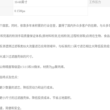
10-60英寸
工作压力
0.15Mpa
个国家。同时，依靠多年来积累的行业信誉，赢得了国内外众多客户的信赖，与众多世
室和完善的检测手段质量保证体系(原材料检测,在线检测,过程检测等)应用在生物、食品
反渗透预过滤等类似大流量滤芯应用领域中，与标准的2.5英寸滤芯相比大降低投资成本
大减少过滤器壳体的尺寸。
称精度等级是0.5\1\5和10微米，材质为pp聚丙烯。
品特点及优点：
更少数量的滤芯，降低劳动力和运行成本。
更小尺寸的过滤器壳体，降低投资成本，节省占地面积。
速，简便和安全。