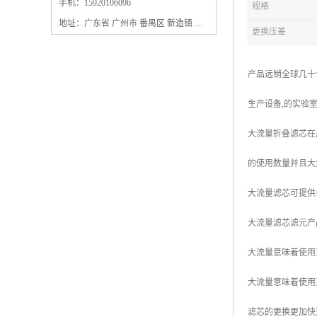
保安过滤器滤芯
手机：15920106096
规格
地址：广东省 广州市 番禺区 新造镇 新造镇石角咀街4号三楼之一
更换压差
产品远销全球几十
生产设备,的实验
大流量折叠滤芯在
的使用数量并且大
大流量滤芯可提供公
大流量滤芯滤元产
大流量意味着使用
大流量意味着使用
滤芯的更换更加快