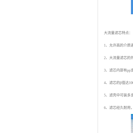
大流量滤芯特点：
1、允许高的介质
2、大流量滤芯的
3、滤芯内部有pp
4、滤芯的β值达10
5、滤壳中可装多
6、滤芯经久耐用