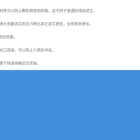
材质可以防止颗粒释放和卸载，这不同于普通的线绕滤芯。
得大流量滤芯的压力降比其它滤芯更低，全用寿命更长。
密封效果。
水口连接，可以防止介质的冲击。
便于快速准确定位安装。