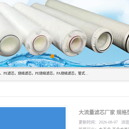
广州滤源过滤器材有限公司主营经营产品有：PTFE烧结滤芯、PE滤芯，烧结滤芯，PE烧结滤芯，PA烧结滤芯，管式膜支撑管，真空上料机滤芯，粉末烧结滤芯，止溢滤芯，吸头滤芯，湿化瓶滤芯、不锈钢烧结滤芯等。公司现拥有一批精干的管理人员和一支高素质的技术队伍，舒适优雅的办公环境和拥有全新现代化标准厂房。
大流量滤芯厂家 规格
更新时间：2026-08-07 浏览