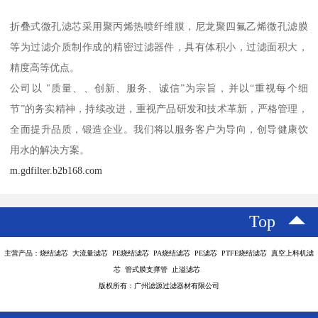
折叠式微孔滤芯采用聚丙烯热喷纤维膜，尼龙聚四氟乙烯微孔滤膜
等为过滤介质制作成的精密过滤器件，具有体积小，过滤面积大，
精度高等优点。
公司以 "质量、、创新、服务、诚信”为宗旨，并以“重视每个细
节”的务实精神，持续改进，重视产品研发和技术革新，严格管理，
全面提升品质，锻造企业。我们将以服务客户为导向，创导健康饮
用水的解决方案。
m.gdfilter.b2b168.com
Top
主营产品：烧结滤芯 大流量滤芯 PE烧结滤芯 PA烧结滤芯 PE滤芯 PTFE烧结滤芯 真空上料机滤
芯 管式膜支撑管 止溢滤芯
版权所有：广州滤源过滤器材有限公司