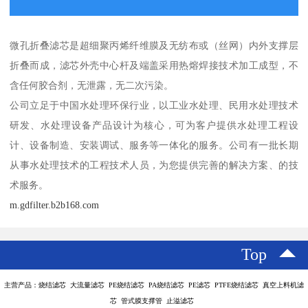
微孔折叠滤芯是超细聚丙烯纤维膜及无纺布或（丝网）内外支撑层
折叠而成，滤芯外壳中心杆及端盖采用热熔焊接技术加工成型，不
含任何胶合剂，无泄露，无二次污染。
公司立足于中国水处理环保行业，以工业水处理、民用水处理技术
研发、水处理设备产品设计为核心，可为客户提供水处理工程设
计、设备制造、安装调试、服务等一体化的服务。公司有一批长期
从事水处理技术的工程技术人员，为您提供完善的解决方案、的技
术服务。
m.gdfilter.b2b168.com
Top
主营产品：烧结滤芯 大流量滤芯 PE烧结滤芯 PA烧结滤芯 PE滤芯 PTFE烧结滤芯 真空上料机滤
芯 管式膜支撑管 止溢滤芯