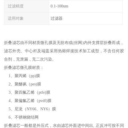
过滤精度
0.1-100um
适用对象
过滤器
折叠滤芯由不同材质微孔膜及无纺布或(丝网)内外支撑层折叠而成，
滤芯外壳、中心杆及端盖采用热熔焊接技术加工成型，不含任何胶
合剂，无泄漏，无二次污染。
折叠滤芯微孔膜材质：
1、聚丙烯（pp)膜
2、聚醚砜（pes)膜
3、聚四氟乙烯（ptfe)膜
4、聚偏氟乙烯（pvdf)膜
5、尼龙（NY66、NY6）膜
6、不锈钢烧结网
折叠滤芯一般都是外压式，水由滤芯外面进中间出, 正反冲可按不同