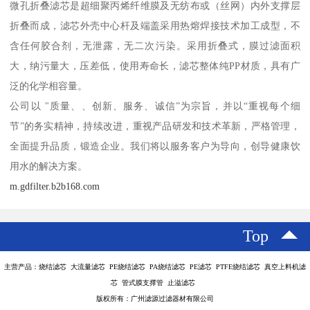
微孔折叠滤芯是超细聚丙烯纤维膜及无纺布或（丝网）内外支撑层
折叠而成，滤芯外壳中心杆及端盖采用热熔焊接技术加工成型，不
含任何胶合剂，无泄露，无二次污染。采用折叠式，膜过滤面积
大，纳污量大，压差低，使用寿命长，滤芯整体纯PP材质，具有广
泛的化学相容量。
公司以 "质量、、创新、服务、诚信”为宗旨，并以“重视每个细
节”的务实精神，持续改进，重视产品研发和技术革新，严格管理，
全面提升品质，锻造企业。我们将以服务客户为导向，创导健康饮
用水的解决方案。
m.gdfilter.b2b168.com
Top
主营产品：烧结滤芯 大流量滤芯 PE烧结滤芯 PA烧结滤芯 PE滤芯 PTFE烧结滤芯 真空上料机滤
芯 管式膜支撑管 止溢滤芯
版权所有：广州滤源过滤器材有限公司