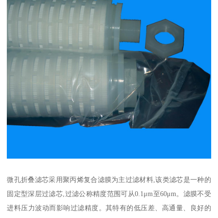
微孔折叠滤芯采用聚丙烯复合滤膜为主过滤材料,该类滤芯是一种的
固定型深层过滤芯,过滤公称精度范围可从0.1μm至60μm。滤膜不受
进料压力波动而影响过滤精度。其特有的低压差、高通量、良好的