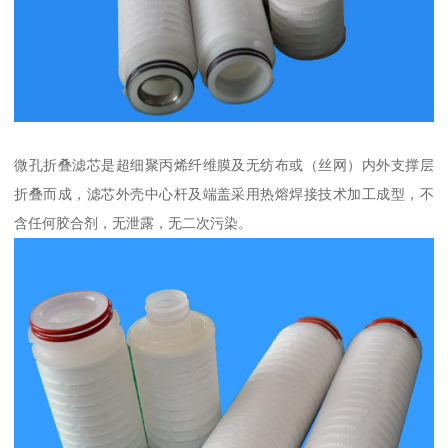
微孔折叠滤芯是超细聚丙烯纤维膜及无纺布或（丝网）内外支撑层
折叠而成，滤芯外壳中心杆及端盖采用热熔焊接技术加工成型，不
含任何胶合剂，无泄露，无二次污染。