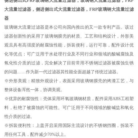
侧进侧出式FRP玻璃钢大流量过滤器，
玻璃钢大流量过滤器，
FRP
大流量过滤器，
侧进侧出式
大流量过滤器
，
FRP玻璃钢大流量过滤
器
玻璃钢大流量过滤器是本公司向国内推出的又一款专利产品。该过
滤器创新性的采用了玻璃钢膜壳的材质、工艺和结构设计，外形美
观且具有高强度的耐腐蚀性能，拆装便利，运行可靠，配件设计优
化等优点；可广泛用于水处理行业及不同行业和领域的酸碱腐蚀及
氧化性介质的过滤，完全解决了目前常用不锈钢过滤器被腐蚀生锈
的问题……作为新一代过滤器其性能全面超越了传统过滤器。
※外形美观：精致外观设计，表面采用玻璃钢膜壳的烤漆工艺，与
整体设备浑然一体，协调美观。
※优异的耐腐蚀性：壳体采用环氧玻璃钢材质，配件采用ABS工程塑
料，杜绝了被腐蚀的可能性。可广泛用于不同领域的酸碱盐和氧化
性介质的过滤。
※拆装便利性：上盖开启采用国际主流设计的不锈钢挡圈，拆装不
用任何工具，配件减少70%以上。