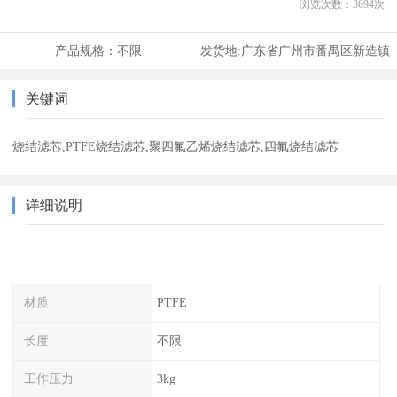
浏览次数：
3694
次
产品规格：
不限
发货地:
广东省广州市番禺区新造镇
关键词
烧结滤芯,PTFE烧结滤芯,聚四氟乙烯烧结滤芯,四氟烧结滤芯
详细说明
材质
PTFE
长度
不限
工作压力
3kg