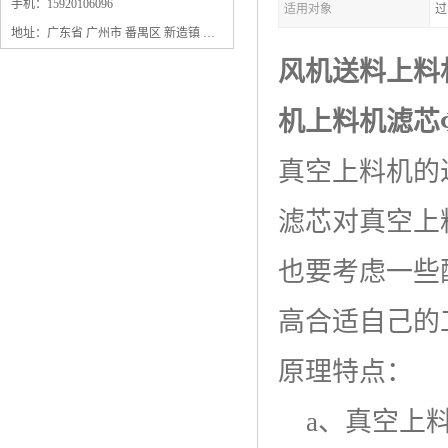
保安过滤器滤芯
手机：15920106096
适用对象
过
地址：广东省 广州市 番禺区 新造镇 新造镇石角咀街4号三楼之一
风机送料上料机
机上料机
滤芯Φ
真空上料机的
滤芯对真空上
也要考虑一些
高合适自己的
原理特点：
a、真空上料