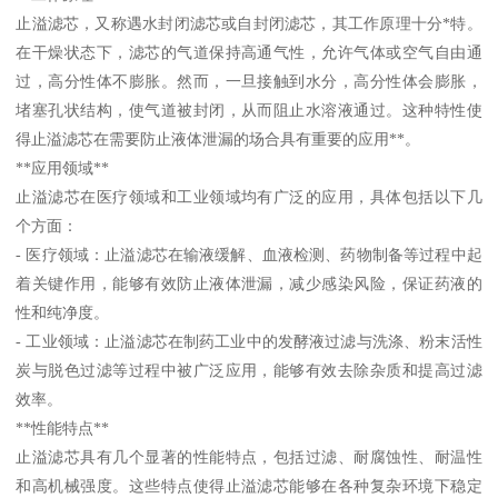
止溢滤芯，又称遇水封闭滤芯或自封闭滤芯，其工作原理十分*特。
在干燥状态下，滤芯的气道保持高通气性，允许气体或空气自由通
过，高分性体不膨胀。然而，一旦接触到水分，高分性体会膨胀，
堵塞孔状结构，使气道被封闭，从而阻止水溶液通过。这种特性使
得止溢滤芯在需要防止液体泄漏的场合具有重要的应用**。
**应用领域**
止溢滤芯在医疗领域和工业领域均有广泛的应用，具体包括以下几
个方面：
- 医疗领域：止溢滤芯在输液缓解、血液检测、药物制备等过程中起
着关键作用，能够有效防止液体泄漏，减少感染风险，保证药液的
性和纯净度。
- 工业领域：止溢滤芯在制药工业中的发酵液过滤与洗涤、粉末活性
炭与脱色过滤等过程中被广泛应用，能够有效去除杂质和提高过滤
效率。
**性能特点**
止溢滤芯具有几个显著的性能特点，包括过滤、耐腐蚀性、耐温性
和高机械强度。这些特点使得止溢滤芯能够在各种复杂环境下稳定