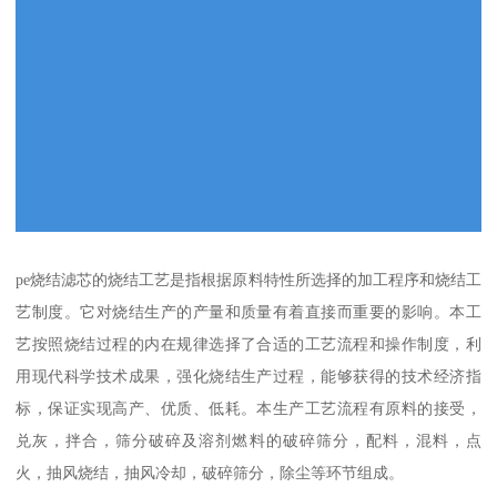
pe烧结滤芯的烧结工艺是指根据原料特性所选择的加工程序和烧结工
艺制度。它对烧结生产的产量和质量有着直接而重要的影响。本工
艺按照烧结过程的内在规律选择了合适的工艺流程和操作制度，利
用现代科学技术成果，强化烧结生产过程，能够获得的技术经济指
标，保证实现高产、优质、低耗。本生产工艺流程有原料的接受，
兑灰，拌合，筛分破碎及溶剂燃料的破碎筛分，配料，混料，点
火，抽风烧结，抽风冷却，破碎筛分，除尘等环节组成。