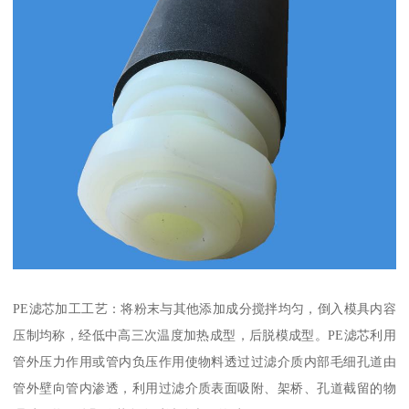
PE滤芯加工工艺：将粉末与其他添加成分搅拌均匀，倒入模具内容
压制均称，经低中高三次温度加热成型，后脱模成型。PE滤芯利用
管外压力作用或管内负压作用使物料透过过滤介质内部毛细孔道由
管外壁向管内渗透，利用过滤介质表面吸附、架桥、孔道截留的物