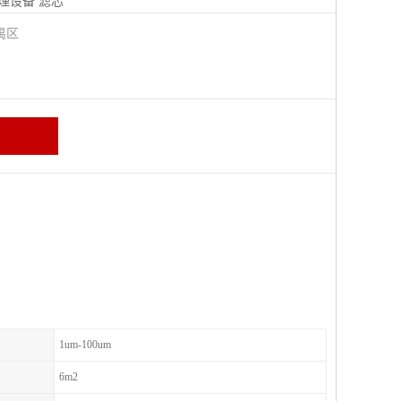
理设备
滤芯
禺区
1um-100um
6m2