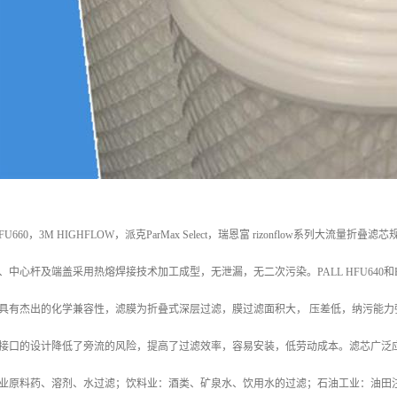
0和HFU660，3M HIGHFLOW，派克ParMax Select，瑞恩富 rizonflow
心杆及端盖采用热熔焊接技术加工成型，无泄漏，无二次污染。PALL HFU640和HFU660，3M 
具有杰出的化学兼容性，滤膜为折叠式深层过滤，膜过滤面积大， 压差低，纳污能
接口的设计降低了旁流的风险，提高了过滤效率，容易安装，低劳动成本。滤芯广泛
业原料药、溶剂、水过滤；饮料业：酒类、矿泉水、饮用水的过滤；石油工业：油田注