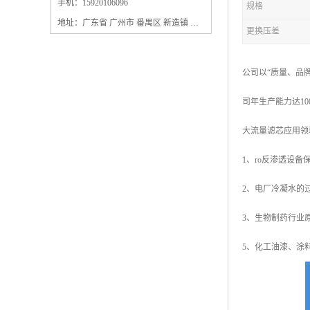
保安过滤器滤芯
手机：15920106096
规格
地址：广东省 广州市 番禺区 新造镇 新造镇石角咀街4号三楼之一
更换压差
公司以“质量、品
司年生产能力达1
大流量滤芯应用领
1、ro反渗透设
2、电厂冷凝水的
3、生物制药行业
5、化工油漆、涂