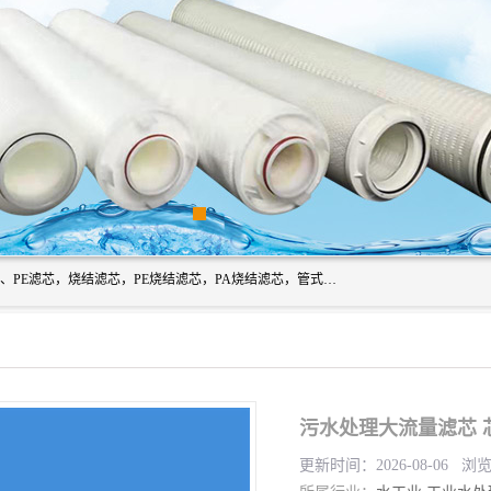
广州滤源过滤器材有限公司主营经营产品有：PTFE烧结滤芯、PE滤芯，烧结滤芯，PE烧结滤芯，PA烧结滤芯，管式膜支撑管，真空上料机滤芯，粉末烧结滤芯，止溢滤芯，吸头滤芯，湿化瓶滤芯、不锈钢烧结滤芯等。公司现拥有一批精干的管理人员和一支高素质的技术队伍，舒适优雅的办公环境和拥有全新现代化标准厂房。
污水处理大流量滤芯 
更新时间：2026-08-06 浏览