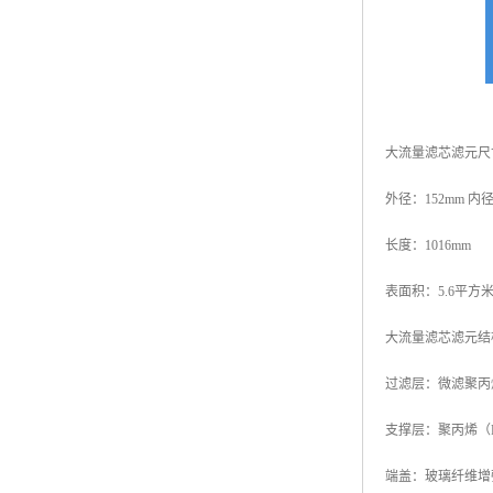
大流量滤芯滤元尺
外径：152mm 内径
长度：1016mm
表面积：5.6平方
大流量滤芯滤元结
过滤层：微滤聚丙
支撑层：聚丙烯（
端盖：玻璃纤维增