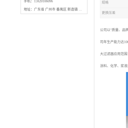
保安过滤器滤芯
手机：15920106096
规格
地址：广东省 广州市 番禺区 新造镇 新造镇石角咀街4号三楼之一
更换压差
公司以“质量、品
司年生产能力达1
大过滤器应用范围
涂料、化学、浆液