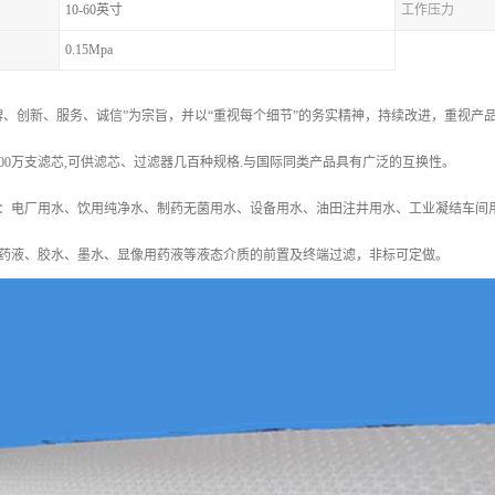
10-60英寸
工作压力
0.15Mpa
牌、创新、服务、诚信”为宗旨，并以“重视每个细节”的务实精神，持续改进，重视
000万支滤芯,可供滤芯、过滤器几百种规格.与国际同类产品具有广泛的互换性。
：电厂用水、饮用纯净水、制药无菌用水、设备用水、油田注井用水、工业凝结车间
药液、胶水、墨水、显像用药液等液态介质的前置及终端过滤，非标可定做。