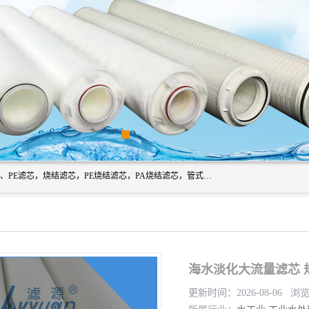
广州滤源过滤器材有限公司主营经营产品有：PTFE烧结滤芯、PE滤芯，烧结滤芯，PE烧结滤芯，PA烧结滤芯，管式膜支撑管，真空上料机滤芯，粉末烧结滤芯，止溢滤芯，吸头滤芯，湿化瓶滤芯、不锈钢烧结滤芯等。公司现拥有一批精干的管理人员和一支高素质的技术队伍，舒适优雅的办公环境和拥有全新现代化标准厂房。
海水淡化大流量滤芯 
更新时间：2026-08-06 浏览