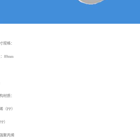
寸规格：
：89mm
米
构材质：
烯（PP）
PP）
强聚丙烯