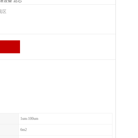
理设备
滤芯
禺区
1um-100um
6m2