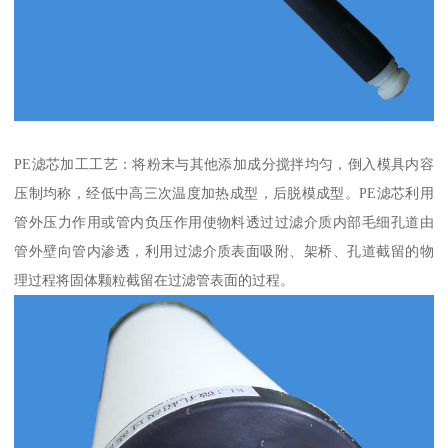
PE滤芯加工工艺：将粉末与其他添加成分搅拌均匀，倒入模具内容
压制均称，经低中高三次温度加热成型，后脱模成型。PE滤芯利用
管外压力作用或管内负压作用使物料透过过滤介质内部毛细孔道由
管外壁向管内渗透，利用过滤介质表面吸附、架桥、孔道截留的物
理过程将固体颗粒截留在过滤管表面的过程。