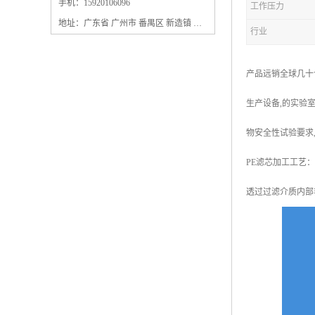
保安过滤器滤芯
手机：15920106096
工作压力
地址：广东省 广州市 番禺区 新造镇 新造镇石角咀街4号三楼之一
行业
产品远销全球几十
生产设备,的实验室
物安全性试验要求
PE滤芯加工工艺
透过过滤介质内部