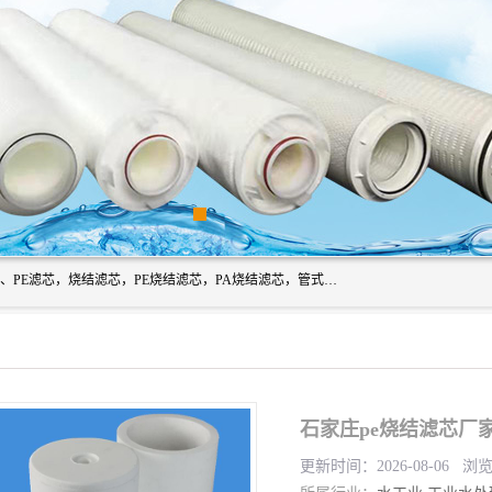
广州滤源过滤器材有限公司主营经营产品有：PTFE烧结滤芯、PE滤芯，烧结滤芯，PE烧结滤芯，PA烧结滤芯，管式膜支撑管，真空上料机滤芯，粉末烧结滤芯，止溢滤芯，吸头滤芯，湿化瓶滤芯、不锈钢烧结滤芯等。公司现拥有一批精干的管理人员和一支高素质的技术队伍，舒适优雅的办公环境和拥有全新现代化标准厂房。
石家庄pe烧结滤芯厂
更新时间：2026-08-06 浏览