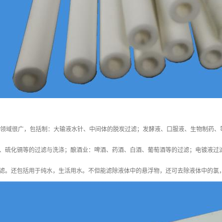
用领域很广，包括制：大输液水针、中间体的脱炭过滤；发酵液、口服液、生物制药、
、硫化镉等的过滤与洗涤；酿酒业：啤酒、药酒、白酒、葡萄酒等的过滤；电镀液过
滤。还包括用于纯水，生活用水。不但能滤除液体中的悬浮物，还可去除液体中的氯