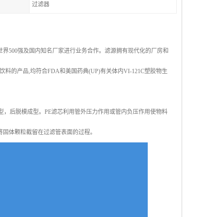
过滤器
界500强及国内知名厂家进行业务合作。滤源拥有现代化的厂房和
产品,均符合FDA和美国药典(UP)有关体内VI-121C塑胶物生
型，后脱模成型。PE滤芯利用管外压力作用或管内负压作用使物料
将固体颗粒截留在过滤管表面的过程。