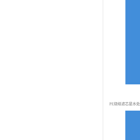
PE烧结滤芯是水