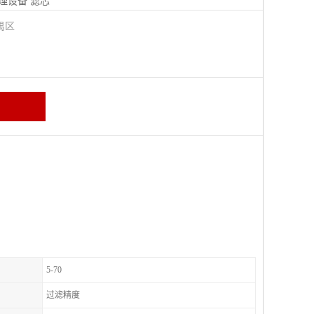
理设备
滤芯
禺区
5-70
过滤精度