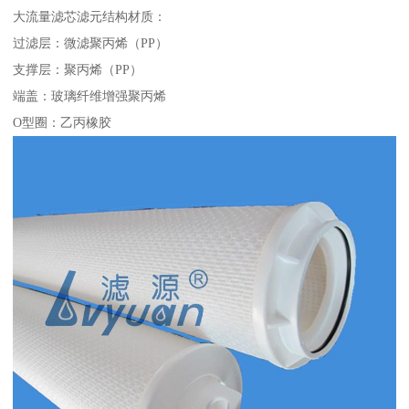
大流量滤芯滤元结构材质：
过滤层：微滤聚丙烯（PP）
支撑层：聚丙烯（PP）
端盖：玻璃纤维增强聚丙烯
O型圈：乙丙橡胶