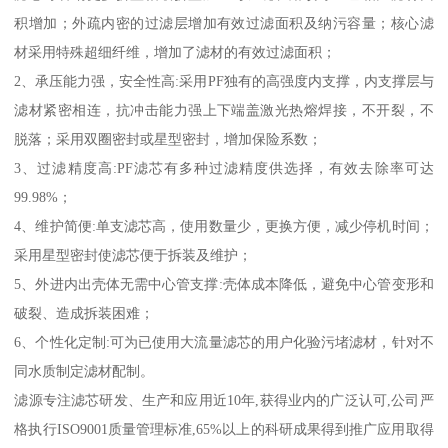
积增加；外疏内密的过滤层增加有效过滤面积及纳污容量；核心滤
材采用特殊超细纤维，增加了滤材的有效过滤面积；
2、承压能力强，安全性高:采用PF独有的高强度内支撑，内支撑层与
滤材紧密相连，抗冲击能力强上下端盖激光热熔焊接，不开裂，不
脱落；采用双圈密封或星型密封，增加保险系数；
3、过滤精度高:PF滤芯有多种过滤精度供选择，有效去除率可达
99.98%；
4、维护简便:单支滤芯高，使用数量少，更换方便，减少停机时间；
采用星型密封使滤芯便于拆装及维护；
5、外进内出壳体无需中心管支撑:壳体成本降低，避免中心管变形和
破裂、造成拆装困难；
6、个性化定制:可为已使用大流量滤芯的用户化验污堵滤材，针对不
同水质制定滤材配制。
滤源专注滤芯研发、生产和应用近10年,获得业内的广泛认可,公司严
格执行ISO9001质量管理标准,65%以上的科研成果得到推广应用取得