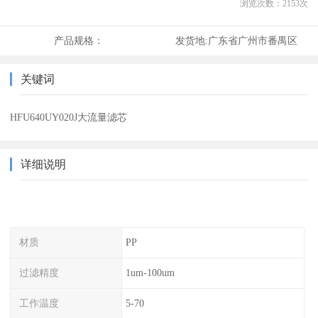
浏览次数：
2153
次
产品规格：
发货地:
广东省广州市番禺区
关键词
HFU640UY020J大流量滤芯
详细说明
材质
PP
过滤精度
1um-100um
工作温度
5-70