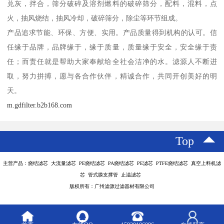
兑灰，拌合，筛分破碎及溶剂燃料的破碎筛分，配料，混料，点
火，抽风烧结，抽风冷却，破碎筛分，除尘等环节组成。
产品追求节能、环保、方便、实用。产品质量得到机构的认可。信
任缘于品牌，品牌缘于，缘于质量，质量缘于安全，安全缘于责
任；而责任就是帮助大家奉献给全社会洁净的水。滤源人不断进
取，努力拼搏，愿与各合作伙伴，精诚合作，共同开创美好的明
天。
m.gdfilter.b2b168.com
Top
主营产品：烧结滤芯 大流量滤芯 PE烧结滤芯 PA烧结滤芯 PE滤芯 PTFE烧结滤芯 真空上料机滤
芯 管式膜支撑管 止溢滤芯
版权所有：广州滤源过滤器材有限公司