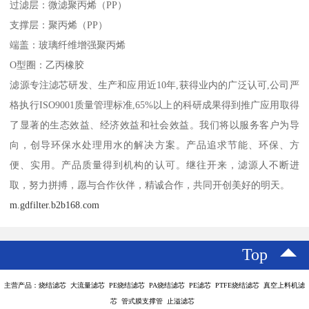
过滤层：微滤聚丙烯（PP）
支撑层：聚丙烯（PP）
端盖：玻璃纤维增强聚丙烯
O型圈：乙丙橡胶
滤源专注滤芯研发、生产和应用近10年,获得业内的广泛认可,公司严
格执行ISO9001质量管理标准,65%以上的科研成果得到推广应用取得
了显著的生态效益、经济效益和社会效益。我们将以服务客户为导
向，创导环保水处理用水的解决方案。产品追求节能、环保、方
便、实用。产品质量得到机构的认可。继往开来，滤源人不断进
取，努力拼搏，愿与合作伙伴，精诚合作，共同开创美好的明天。
m.gdfilter.b2b168.com
Top
主营产品：烧结滤芯 大流量滤芯 PE烧结滤芯 PA烧结滤芯 PE滤芯 PTFE烧结滤芯 真空上料机滤
芯 管式膜支撑管 止溢滤芯