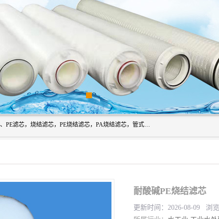
广州滤源过滤器材有限公司主营经营产品有：PTFE烧结滤芯、PE滤芯，烧结滤芯，PE烧结滤芯，PA烧结滤芯，管式膜支撑管，真空上料机滤芯，粉末烧结滤芯，止溢滤芯，吸头滤芯，湿化瓶滤芯、不锈钢烧结滤芯等。公司现拥有一批精干的管理人员和一支高素质的技术队伍，舒适优雅的办公环境和拥有全新现代化标准厂房。
耐酸碱PE烧结滤芯
更新时间：2026-08-09 浏览