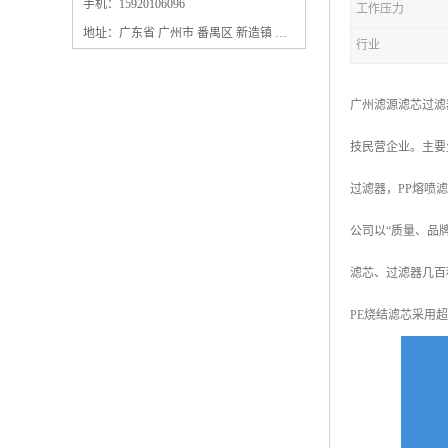
保安过滤器滤芯
手机：15920106096
工作压力
地址：广东省 广州市 番禺区 新造镇 新造镇石角咀街4号三楼之一
行业
广州滤源滤芯过滤
技民营企业。主要
过滤器，PP熔喷
公司以“质量、品
滤芯、过滤器几百
PE烧结滤芯采用