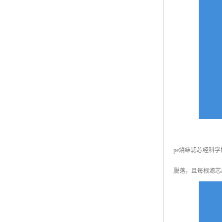
pe烧结滤芯经科
脱落，且每根滤芯