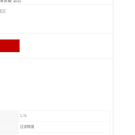
理设备
滤芯
禺区
5-70
过滤精度