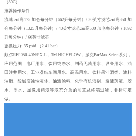
（80C）
推荐操作条件:
流速:zui高175 加仑每分钟（662升每分钟）/ 20英寸滤芯zui高350 加
仑每分钟（1325升每分钟）/ 40英寸滤芯zui高500 加仑每分钟（1892
升每分钟）/ 60英寸滤芯
更换压力: 35 psid （2.41 bar）
颇尔RFP050-40N/PX-L，3M HIGHFLOW，派克ParMax Select系列，
应用范围：电厂用水、饮用纯净水、制药无菌用水、设备用水、油
田注井用水、工业凝结车间用水、高温用水、饮料果汁酒类、油料
油脂、酸碱腐蚀性液体、油漆涂料、化学有机溶剂、浆液药液、胶
水、墨水、显像用药液等液态介质的前置及终端过滤，非标可定
做。