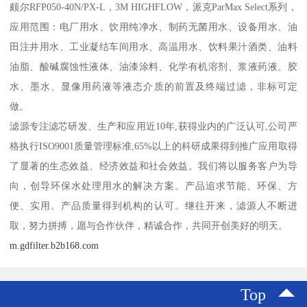
颇尔RFP050-40N/PX-L，3M HIGHFLOW，派克ParMax Select系列，
应用范围：电厂用水、饮用纯净水、制药无菌用水、设备用水、油
田注井用水、工业凝结车间用水、高温用水、饮料果汁酒类、油料
油脂、酸碱腐蚀性液体、油漆涂料、化学有机溶剂、浆液药液、胶
水、墨水、显像用药液等液态介质的前置及终端过滤，非标可定
做。
滤源专注滤芯研发、生产和应用近10年,获得业内的广泛认可,公司严
格执行ISO9001质量管理标准,65%以上的科研成果得到推广应用取得
了显著的生态效益、经济效益和社会效益。我们将以服务客户为导
向，创导环保水处理用水的解决方案。产品追求节能、环保、方
便、实用。产品质量得到机构的认可。继往开来，滤源人不断进
取，努力拼搏，愿与合作伙伴，精诚合作，共同开创美好的明天。
m.gdfilter.b2b168.com
Top