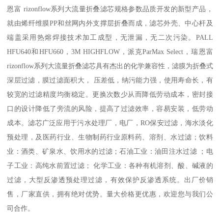
恩富 rizonflow系列大流量折叠滤芯规格参数品质开发的新型产品，
就由烯纤维膜PP和丝网内外支撑层折叠而成，滤芯外壳、中心杆及
端盖采用热熔焊接技术加工成型，无泄漏，无二次污染。PALL
HFU640和HFU660，3M HIGHFLOW，派克ParMax Select，瑞恩富
rizonflow系列大流量折叠滤芯具有杰出的化学兼容性，滤膜为折叠式
深层过滤，膜过滤面积大， 压差低，纳污能力强，使用寿命长，有
较宽的过滤精度均衡稳定。更换次数少从而降低劳动成本，密封接
口的设计降低了旁流的风险，提高了过滤效率，容易安装，低劳动
成本。滤芯广泛应用于污水处理厂，电厂，RO保安过滤，海水淡化
预处理，及医药行业、生物制药行业原料药、溶剂、水过滤；饮料
业：酒类、矿泉水、饮用水的过滤；石油工业：油田注水过滤 ；电
子工业：高纯水前置过滤； 化学工业：各种有机溶剂、酸、碱液的
过滤，大型反渗透预处理过滤，有效保护反渗透系统。出厂价销
售，厂家直供，拥有绝对优势。量大价格更优惠，欢迎您与我们公
司合作。