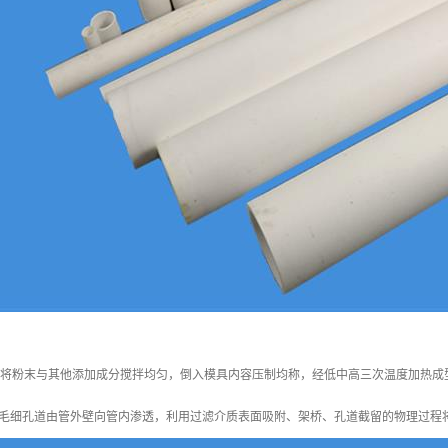
：将粉末与其他添加成分搅拌均匀，倒入模具内容压制均称，经低中高三次温度加热成
毛细孔道由管外壁向管内渗透，利用过滤介质表面吸附、架桥、孔道截留的物理过程