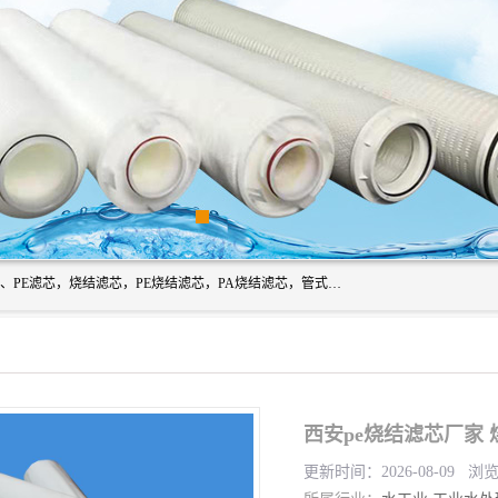
广州滤源过滤器材有限公司主营经营产品有：PTFE烧结滤芯、PE滤芯，烧结滤芯，PE烧结滤芯，PA烧结滤芯，管式膜支撑管，真空上料机滤芯，粉末烧结滤芯，止溢滤芯，吸头滤芯，湿化瓶滤芯、不锈钢烧结滤芯等。公司现拥有一批精干的管理人员和一支高素质的技术队伍，舒适优雅的办公环境和拥有全新现代化标准厂房。
西安pe烧结滤芯厂家 
更新时间：2026-08-09 浏览