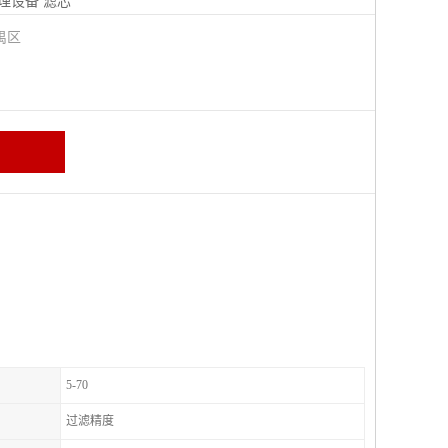
理设备
滤芯
禺区
5-70
过滤精度