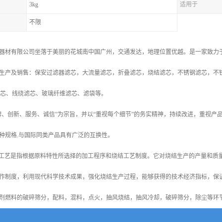
3kg
适用于
不限
器材有限公司坐落于美丽的花城南中国广州，交通发达，地理位置优越。是一家致力
生产及销售：保安过滤器滤芯，大流量滤芯，折叠滤芯，烧结滤芯，不锈钢滤芯，不
滤芯、线绕滤芯、玻璃纤维滤芯、滤袋等。
牌、创新、服务、诚信”为宗旨，并以“重视每个细节”的务实精神，持续改进，重视
种规格.与国际同类产品具有广泛的互换性。
结工艺是指根据原料特性所选择的加工程序和烧结工艺制度。它对烧结生产的产量和质
作制度，利用现代科学技术成果，强化烧结生产过程，能够获得的技术经济指标，保
剂燃料的破碎筛分，配料，混料，点火，抽风烧结，抽风冷却，破碎筛分，除尘等环