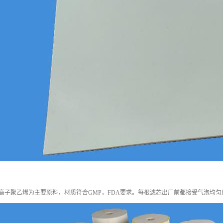
超高子聚乙烯为主要原料，材质符合GMP，FDA要求。每根滤芯出厂前都接受气泡均