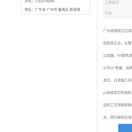
保安过滤器滤芯
手机：15920106096
工作压力
地址：广东省 广州市 番禺区 新造镇 新造镇石角咀街4号三楼之一
行业
广州滤源滤芯过滤
技民营企业。主要
过滤器，PP熔喷
公司以“质量、品
滤芯、过滤器几百
pe烧结滤芯的烧
适的工艺流程和操
合，筛分破碎及溶