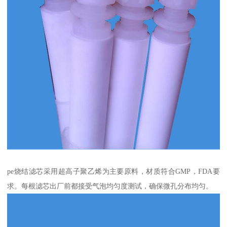
pe烧结滤芯采用超高子聚乙烯为主要原料，材质符合GMP，FDA要
求。每根滤芯出厂前都接受气泡均匀度测试，确保微孔分布均匀。