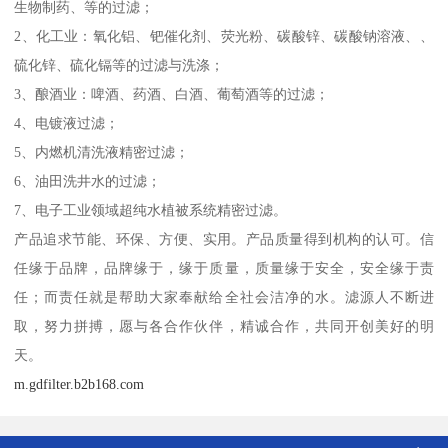
生物制药、等的过滤；
2、化工业：氧化铝、钯催化剂、荧光粉、碳酸锌、碳酸钠溶液、、
硫化锌、硫化镉等的过滤与洗涤；
3、酿酒业：啤酒、药酒、白酒、葡萄酒等的过滤；
4、电镀液过滤；
5、内燃机清洗液精密过滤；
6、油田洗井水的过滤；
7、电子工业领域超纯水植被系统精密过滤。
产品追求节能、环保、方便、实用。产品质量得到机构的认可。信
任缘于品牌，品牌缘于，缘于质量，质量缘于安全，安全缘于责
任；而责任就是帮助大家奉献给全社会洁净的水。滤源人不断进
取，努力拼搏，愿与各合作伙伴，精诚合作，共同开创美好的明
天。
m.gdfilter.b2b168.com