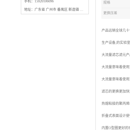
保安过滤器滤芯
手机：15920106096
规格
地址：广东省 广州市 番禺区 新造镇 新造镇石角咀街4号三楼之一
更换压差
产品远销全球几十
生产设备,的实验
大流量滤芯滤元产
大流量意味着使用
大流量意味着使用
滤芯的更换更加快
热熔粘接的聚丙烯
折叠式表面设计使
内置O型圈更好的