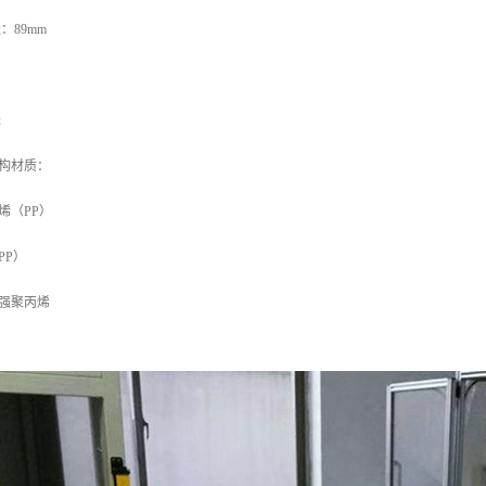
：89mm
米
构材质：
烯（PP）
PP）
强聚丙烯