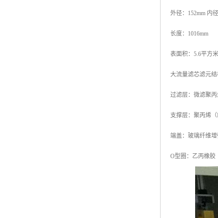
外径：152mm 内径
长度：1016mm
表面积：5.6平方
大流量滤芯滤元结
过滤层：微滤聚丙
支撑层：聚丙烯（
端盖：玻璃纤维增
O型圈：乙丙橡胶