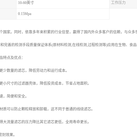
10-60英寸
工作压力
0.15Mpa
个国家。同时，依靠多年来积累的行业信誉，赢得了国内外众多客户的信赖，与众多世
室和完善的检测手段质量保证体系(原材料检测,在线检测,过程检测等)应用在生物、食品
品特点及优点：
更少数量的滤芯，降低劳动力和运行成本。
更小尺寸的过滤器壳体，降低投资成本，节省占地面积。
速，简便和安全。
材质可以防止颗粒释放和卸载，这不同于普通的线绕滤芯。
得大流量滤芯的压力降比其它滤芯更低，全用寿命更长。
密封效果。