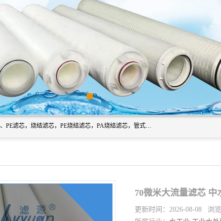
广州滤源过滤器材有限公司主营经营产品有：PTFE烧结滤芯、PE滤芯，烧结滤芯，PE烧结滤芯，PA烧结滤芯，管式膜支撑管，真空上料机滤芯，粉末烧结滤芯，止溢滤芯，吸头滤芯，湿化瓶滤芯、不锈钢烧结滤芯等。公司现拥有一批精干的管理人员和一支高素质的技术队伍，舒适优雅的办公环境和拥有全新现代化标准厂房。
70微米大流量滤芯 
更新时间：2026-08-08 浏览