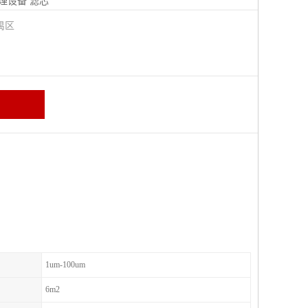
理设备
滤芯
禺区
1um-100um
6m2