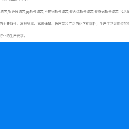
滤芯,折叠膜滤芯,pp折叠滤芯,不锈钢折叠滤芯,聚丙烯折叠滤芯,聚醚砜折叠滤芯,尼
的主要特性：高截留率、高流通量、低压差和广泛的化学相容性；生产工艺采用特的
行业的生产要求。