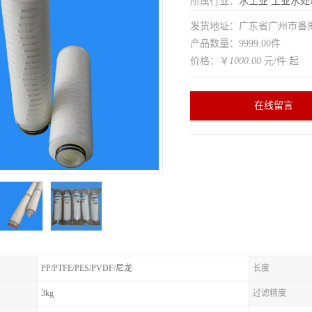
所属行业：
水工业
工业水处
发货地址：广东省广州市番
产品数量：9999.00件
价格：￥
1000.00
元/件 起
在线留言
PP/PTFE/PES/PVDF/尼龙
长度
3kg
过滤精度