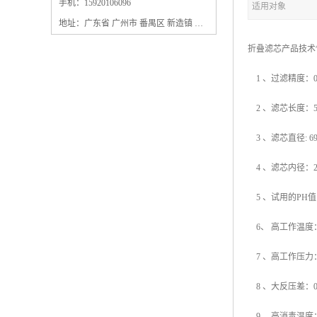
保安过滤器滤芯
手机：15920106096
适用对象
地址：广东省 广州市 番禺区 新造镇 新造镇石角咀街4号三楼之一
折叠滤芯产品技
1 、过滤精度：0.1um
2 、滤芯长度：5”
3 、滤芯直径: 6
4 、滤芯内径：2
5 、试用的PH
6、 高工作温度：
7 、高工作压力：
8 、大反压差：0
9 、高消毒温度：