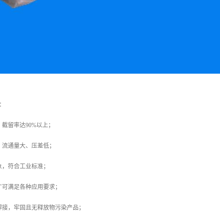
：
，截留率达90%以上；
、流通量大、压差低；
象，符合工业标准；
广可满足各种应用要求；
焊接，牢固且无释放物污染产品；