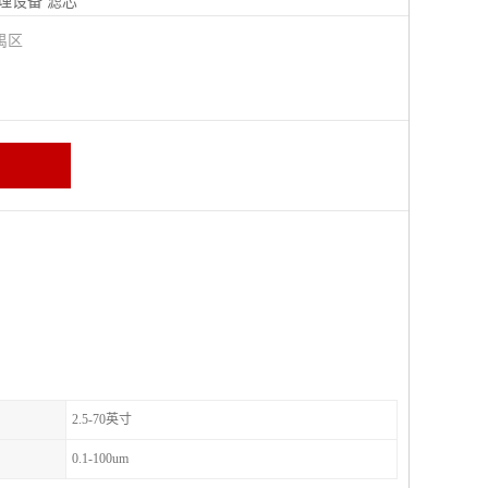
理设备
滤芯
禺区
2.5-70英寸
0.1-100um