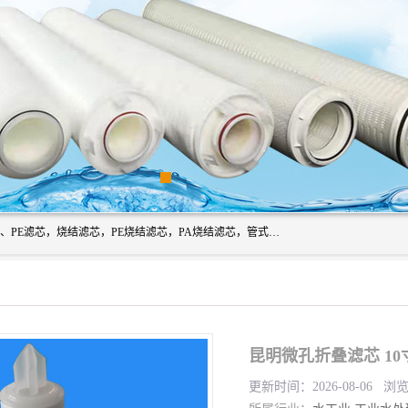
广州滤源过滤器材有限公司主营经营产品有：PTFE烧结滤芯、PE滤芯，烧结滤芯，PE烧结滤芯，PA烧结滤芯，管式膜支撑管，真空上料机滤芯，粉末烧结滤芯，止溢滤芯，吸头滤芯，湿化瓶滤芯、不锈钢烧结滤芯等。公司现拥有一批精干的管理人员和一支高素质的技术队伍，舒适优雅的办公环境和拥有全新现代化标准厂房。
昆明微孔折叠滤芯 10
更新时间：2026-08-06 浏览