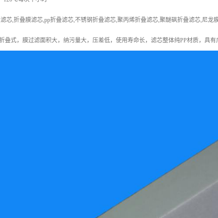
滤芯,折叠膜滤芯,pp折叠滤芯,不锈钢折叠滤芯,聚丙烯折叠滤芯,聚醚砜折叠滤芯,尼
折叠式，膜过滤面积大，纳污量大，压差低，使用寿命长，滤芯整体纯PP材质，具有