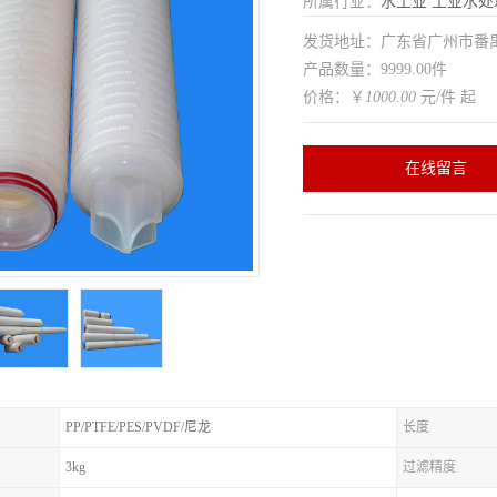
所属行业：
水工业
工业水处
发货地址：广东省广州市番
产品数量：9999.00件
价格：￥
1000.00
元/件 起
在线留言
PP/PTFE/PES/PVDF/尼龙
长度
3kg
过滤精度