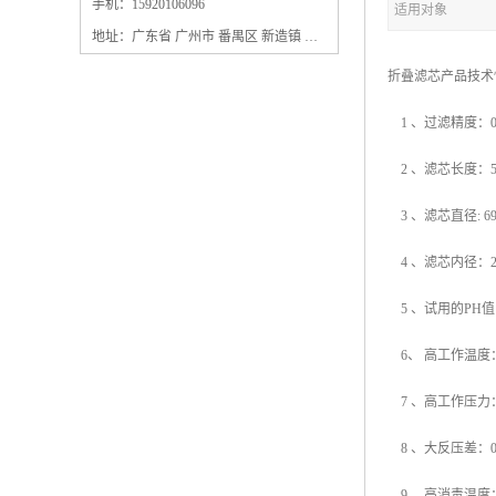
保安过滤器滤芯
手机：15920106096
适用对象
地址：广东省 广州市 番禺区 新造镇 新造镇石角咀街4号三楼之一
折叠滤芯产品技
1 、过滤精度：0.1um
2 、滤芯长度：5”
3 、滤芯直径: 6
4 、滤芯内径：2
5 、试用的PH
6、 高工作温度：
7 、高工作压力：
8 、大反压差：0
9 、高消毒温度：