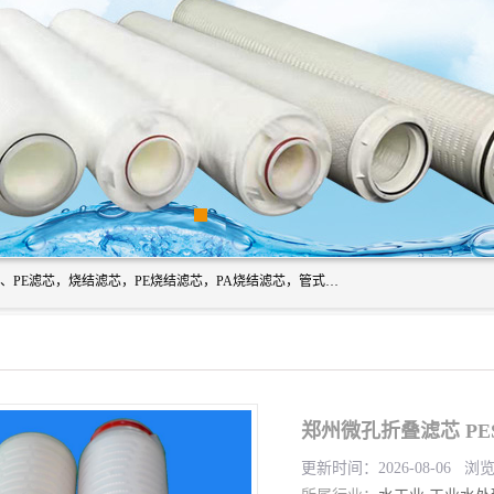
广州滤源过滤器材有限公司主营经营产品有：PTFE烧结滤芯、PE滤芯，烧结滤芯，PE烧结滤芯，PA烧结滤芯，管式膜支撑管，真空上料机滤芯，粉末烧结滤芯，止溢滤芯，吸头滤芯，湿化瓶滤芯、不锈钢烧结滤芯等。公司现拥有一批精干的管理人员和一支高素质的技术队伍，舒适优雅的办公环境和拥有全新现代化标准厂房。
郑州微孔折叠滤芯 PE
更新时间：2026-08-06 浏览