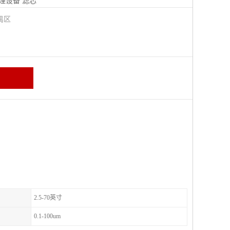
理设备
滤芯
禺区
2.5-70英寸
0.1-100um