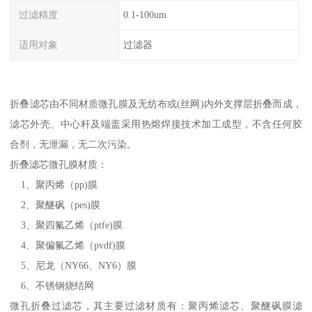
过滤精度
0.1-100um
适用对象
过滤器
折叠滤芯由不同材质微孔膜及无纺布或(丝网)内外支撑层折叠而成，
滤芯外壳、中心杆及端盖采用热熔焊接技术加工成型，不含任何胶
合剂，无泄漏，无二次污染。
折叠滤芯微孔膜材质：
1、聚丙烯（pp)膜
2、聚醚砜（pes)膜
3、聚四氟乙烯（ptfe)膜
4、聚偏氟乙烯（pvdf)膜
5、尼龙（NY66、NY6）膜
6、不锈钢烧结网
微孔折叠过滤芯，其主要过滤材质有：聚丙烯滤芯、聚醚砜膜滤