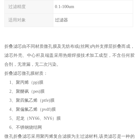
过滤精度
0.1-100um
适用对象
过滤器
折叠滤芯由不同材质微孔膜及无纺布或(丝网)内外支撑层折叠而成，
滤芯外壳、中心杆及端盖采用热熔焊接技术加工成型，不含任何胶
合剂，无泄漏，无二次污染。
折叠滤芯微孔膜材质：
1、聚丙烯（pp)膜
2、聚醚砜（pes)膜
3、聚四氟乙烯（ptfe)膜
4、聚偏氟乙烯（pvdf)膜
5、尼龙（NY66、NY6）膜
6、不锈钢烧结网
微孔折叠滤芯采用聚丙烯复合滤膜为主过滤材料,该类滤芯是一种的