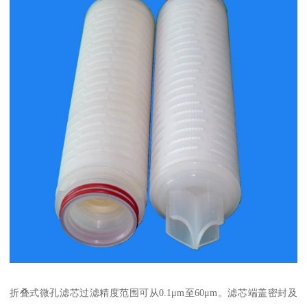
折叠式微孔滤芯过滤精度范围可从0.1μm至60μm。滤芯端盖密封及