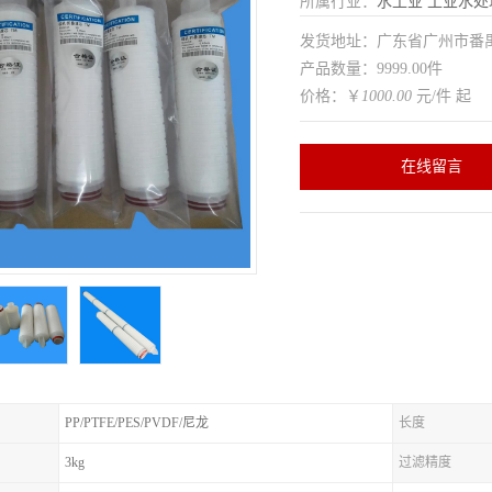
所属行业：
水工业
工业水处
发货地址：广东省广州市番
产品数量：9999.00件
价格：￥
1000.00
元/件 起
在线留言
PP/PTFE/PES/PVDF/尼龙
长度
3kg
过滤精度