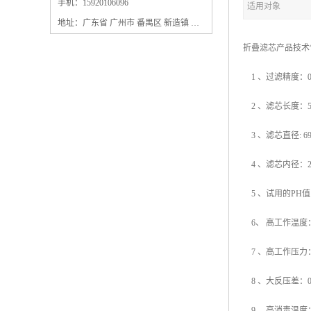
保安过滤器滤芯
手机：15920106096
适用对象
地址：广东省 广州市 番禺区 新造镇 新造镇石角咀街4号三楼之一
折叠滤芯产品技
1 、过滤精度：0.1um
2 、滤芯长度：5”
3 、滤芯直径: 6
4 、滤芯内径：2
5 、试用的PH
6、 高工作温度：
7 、高工作压力：
8 、大反压差：0
9 、高消毒温度：