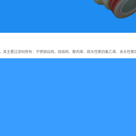
，其主要过滤材质有：不锈钢丝网，烧结网、聚丙烯、疏水性聚四氟乙烯、亲水性聚