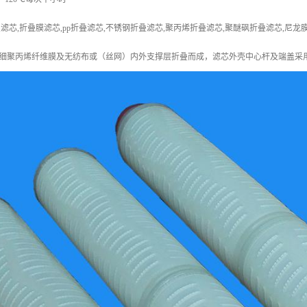
滤芯,折叠膜滤芯,pp折叠滤芯,不锈钢折叠滤芯,聚丙烯折叠滤芯,聚醚砜折叠滤芯,尼
细聚丙烯纤维膜及无纺布或（丝网）内外支撑层折叠而成，滤芯外壳中心杆及端盖采