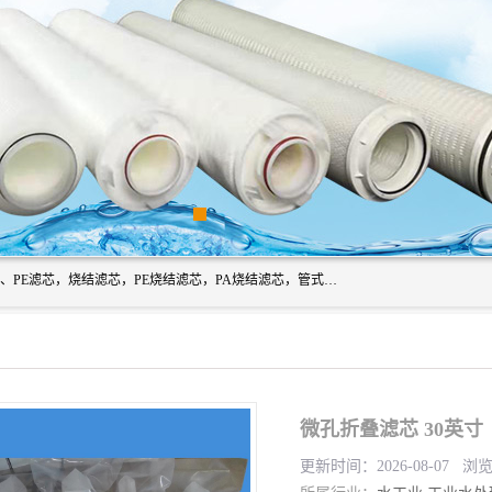
广州滤源过滤器材有限公司主营经营产品有：PTFE烧结滤芯、PE滤芯，烧结滤芯，PE烧结滤芯，PA烧结滤芯，管式膜支撑管，真空上料机滤芯，粉末烧结滤芯，止溢滤芯，吸头滤芯，湿化瓶滤芯、不锈钢烧结滤芯等。公司现拥有一批精干的管理人员和一支高素质的技术队伍，舒适优雅的办公环境和拥有全新现代化标准厂房。
微孔折叠滤芯 30英寸
更新时间：2026-08-07 浏览