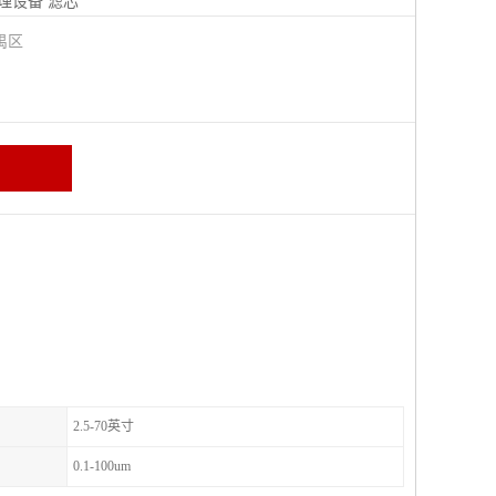
理设备
滤芯
禺区
2.5-70英寸
0.1-100um