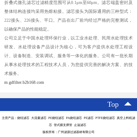
折叠式微孔滤芯过滤精度范围可从0.1μm至60μm。滤芯端盖密封及
整体结构连接均采用热熔粘接。滤芯接头为国际通用的三种型式：
222接头、226接头、平口。产品在出厂前均经过严格的完整测试，
以确保产品的性能稳定。
公司立足于中国水处理环保行业，以工业水处理、民用水处理技术
研发、水处理设备产品设计为核心，可为客户提供水处理工程设
计、设备制造、安装调试、服务等一体化的服务。公司有一批长期
从事水处理技术的工程技术人员，为您提供完善的解决方案、的技
术服务。
m.gdfilter.b2b168.com
Top
主营产品：烧结滤芯 大流量滤芯 PE烧结滤芯 PA烧结滤芯 PE滤芯 PTFE烧结滤芯 真空上料机滤
芯 管式膜支撑管 止溢滤芯
版权所有：广州滤源过滤器材有限公司