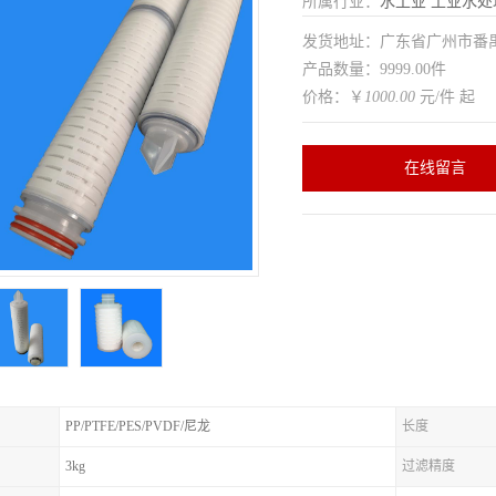
所属行业：
水工业
工业水处
发货地址：广东省广州市番
产品数量：9999.00件
价格：￥
1000.00
元/件 起
在线留言
PP/PTFE/PES/PVDF/尼龙
长度
3kg
过滤精度