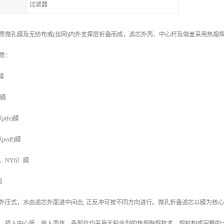
过滤器
质微孔膜及无纺布或(丝网)内外支撑层折叠而成，滤芯外壳、中心杆及端盖采用
质：
膜
)膜
fe)膜
vdf)膜
、NY6）膜
网
外压式，水由滤芯外面进中间出, 正反冲可按不同方向进行。微孔折叠滤芯以膜为核
，插入中心管，装入壳体，各部位均采用无粘合剂的热熔融焊技术，熔封构成完整的