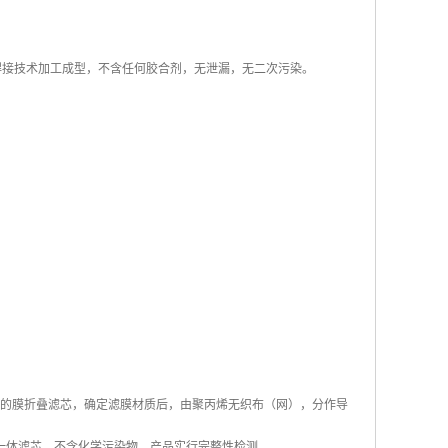
热熔焊接技术加工成型，不含任何胶合剂，无泄漏，无二次污染。
心的膜折叠滤芯，确定滤膜材质后，由聚丙烯无织布（网），分作导
一体滤芯，不含化学污染物，产品实行完整性检测。