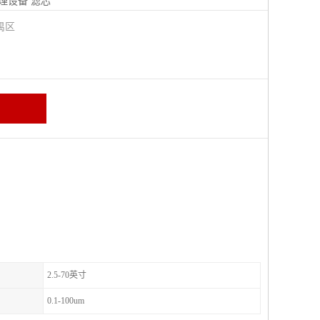
理设备
滤芯
禺区
2.5-70英寸
0.1-100um