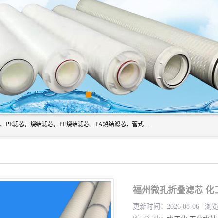
广州滤源过滤器材有限公司主营经营产品有：PTFE烧结滤芯、PE滤芯，烧结滤芯，PE烧结滤芯，PA烧结滤芯，管式膜支撑管，真空上料机滤芯，粉末烧结滤芯，止溢滤芯，吸头滤芯，湿化瓶滤芯、不锈钢烧结滤芯等。公司现拥有一批精干的管理人员和一支高素质的技术队伍，舒适优雅的办公环境和拥有全新现代化标准厂房。
福州微孔折叠滤芯 化
更新时间：2026-08-06 浏览