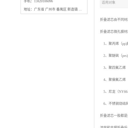
保安过滤器滤芯
手机：15920106096
适用对象
地址：广东省 广州市 番禺区 新造镇 新造镇石角咀街4号三楼之一
折叠滤芯由不同材
折叠滤芯微孔膜材
1、聚丙烯（pp)
2、聚醚砜（pes
3、聚四氟乙烯（pt
4、聚偏氟乙烯（p
5、尼龙（NY66
6、不锈钢烧结
折叠滤芯一般都是
流层和支撑折叠后