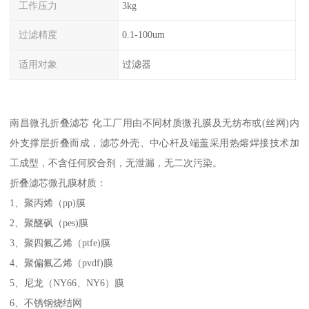
工作压力
3kg
过滤精度
0.1-100um
适用对象
过滤器
南昌微孔折叠滤芯 化工厂用
由不同材质微孔膜及无纺布或(丝网)内
外支撑层折叠而成，滤芯外壳、中心杆及端盖采用热熔焊接技术加
工成型，不含任何胶合剂，无泄漏，无二次污染。
折叠滤芯微孔膜材质：
1、聚丙烯（pp)膜
2、聚醚砜（pes)膜
3、聚四氟乙烯（ptfe)膜
4、聚偏氟乙烯（pvdf)膜
5、尼龙（NY66、NY6）膜
6、不锈钢烧结网