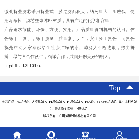
微孔折叠滤芯采用折叠式，膜过滤面积大，纳污量大，压差低，使
用寿命长，滤芯整体纯PP材质，具有广泛的化学相容量。
产品追求节能、环保、方便、实用。产品质量得到机构的认可。信
任缘于，缘于，缘于质量，质量缘于安全，安全缘于责任；而责任
就是帮助大家奉献给全社会洁净的水。滤源人不断进取，努力拼
搏，愿与各合作伙伴，精诚合作，共同开创美好的明天。
m.gdfilter.b2b168.com
Top
主营产品：烧结滤芯 大流量滤芯 PE烧结滤芯 PA烧结滤芯 PE滤芯 PTFE烧结滤芯 真空上料机滤
芯 管式膜支撑管 止溢滤芯
版权所有：广州滤源过滤器材有限公司