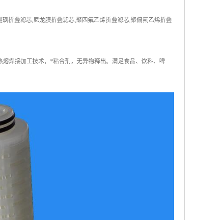
聚醚砜折叠滤芯,尼龙膜折叠滤芯,聚四氟乙烯折叠滤芯,聚偏氟乙烯折叠
热熔焊接加工技术，*粘合剂，无异物释出。满足食品、饮料、啤