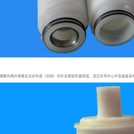
细聚丙烯纤维膜及无纺布或（丝网）内外支撑层折叠而成，滤芯外壳中心杆及端盖采