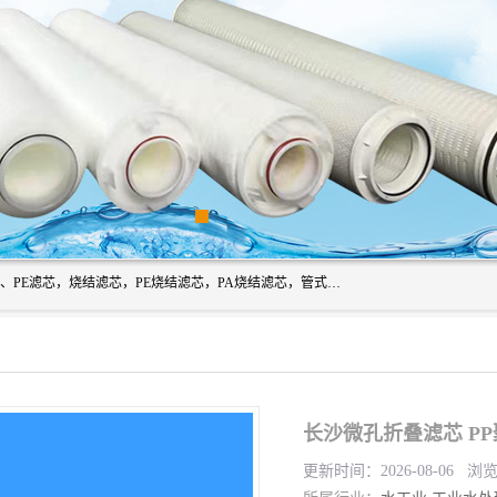
广州滤源过滤器材有限公司主营经营产品有：PTFE烧结滤芯、PE滤芯，烧结滤芯，PE烧结滤芯，PA烧结滤芯，管式膜支撑管，真空上料机滤芯，粉末烧结滤芯，止溢滤芯，吸头滤芯，湿化瓶滤芯、不锈钢烧结滤芯等。公司现拥有一批精干的管理人员和一支高素质的技术队伍，舒适优雅的办公环境和拥有全新现代化标准厂房。
长沙微孔折叠滤芯 P
更新时间：2026-08-06 浏览