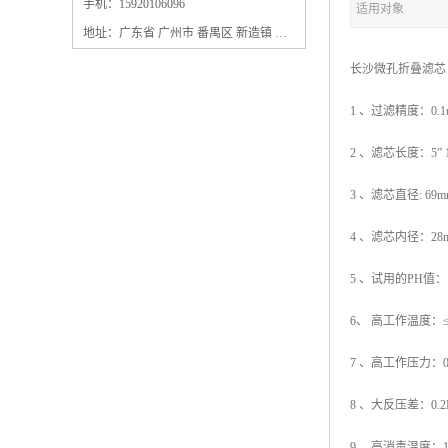
保安过滤器滤芯
手机：15920106096
适用对象
地址：广东省 广州市 番禺区 新造镇 新造镇石角咀街4号三楼之一
长沙微孔折叠滤芯 
1 、过滤精度：0.1um 0
2 、滤芯长度：5” 1
3 、滤芯直径: 69mm
4 、滤芯内径：28m
5 、试用的PH值：1
6、 高工作温度：≤8
7 、高工作压力：0.
8 、大反压差：0.2
9 、高消毒温度：