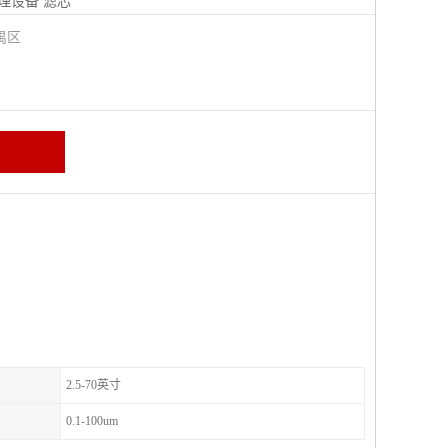
理设备
滤芯
禺区
2.5-70英寸
0.1-100um