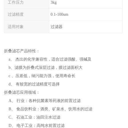
工作压力
3kg
过滤精度
0.1-100um
适用对象
过滤器
折叠滤芯产品特性：
a、 杰出的化学兼容性，适合过滤强酸、强碱及
b、滤膜为折叠式深层过滤，膜过滤面积大
c 、压差低，纳污能力强，使用寿命长
d、 有较宽的过滤精度可选择
折叠滤芯应用领域：
A、 行业：各种抗菌素等药液的前置过滤
B、 食品饮料业：酒类、矿泉水、饮用水的过滤
C、 石油工业：油田注水过滤
D、 电子工业：高纯水前置过滤