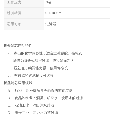
工作压力
3kg
过滤精度
0.1-100um
适用对象
过滤器
折叠滤芯产品特性：
a、 杰出的化学兼容性，适合过滤强酸、强碱及
b、滤膜为折叠式深层过滤，膜过滤面积大
c 、压差低，纳污能力强，使用寿命长
d、 有较宽的过滤精度可选择
折叠滤芯应用领域：
A、 行业：各种抗菌素等药液的前置过滤
B、 食品饮料业：酒类、矿泉水、饮用水的过滤
C、 石油工业：油田注水过滤
D、 电子工业：高纯水前置过滤