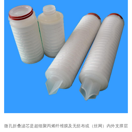
微孔折叠滤芯是超细聚丙烯纤维膜及无纺布或（丝网）内外支撑层