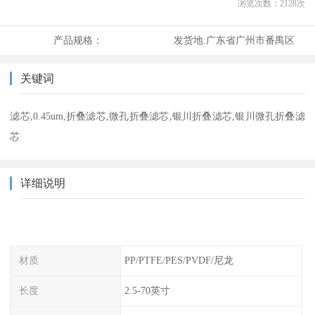
浏览次数：
2128
次
产品规格：
发货地:
广东省广州市番禺区
关键词
滤芯,0.45um,折叠滤芯,微孔折叠滤芯,银川折叠滤芯,银川微孔折叠滤
芯
详细说明
材质
PP/PTFE/PES/PVDF/尼龙
长度
2.5-70英寸