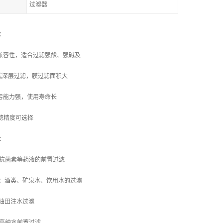
过滤器
特性：
学兼容性，适合过滤强酸、强碱及
式深层过滤，膜过滤面积大
纳污能力强，使用寿命长
过滤精度可选择
领域：
种抗菌素等药液的前置过滤
业：酒类、矿泉水、饮用水的过滤
：油田注水过滤
：高纯水前置过滤