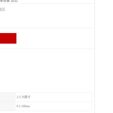
理设备
滤芯
禺区
2.5-70英寸
0.1-100um