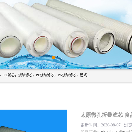
广州滤源过滤器材有限公司主营经营产品有：PTFE烧结滤芯、PE滤芯，烧结滤芯，PE烧结滤芯，PA烧结滤芯，管式膜支撑管，真空上料机滤芯，粉末烧结滤芯，止溢滤芯，吸头滤芯，湿化瓶滤芯、不锈钢烧结滤芯等。公司现拥有一批精干的管理人员和一支高素质的技术队伍，舒适优雅的办公环境和拥有全新现代化标准厂房。
太原微孔折叠滤芯 食
更新时间：2026-08-07 浏览