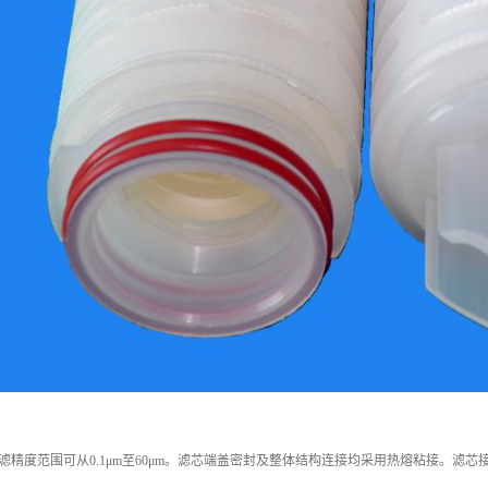
滤精度范围可从0.1μm至60μm。滤芯端盖密封及整体结构连接均采用热熔粘接。滤芯