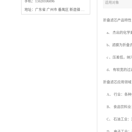
保安过滤器滤芯
手机：15920106096
适用对象
地址：广东省 广州市 番禺区 新造镇 新造镇石角咀街4号三楼之一
折叠滤芯产品
a、 杰出的化
b、滤膜为折叠
c 、压差低，
d、 有较宽的
折叠滤芯应用
A、 行业：各
B、 食品饮料
C、 石油工业
D、 电子工业