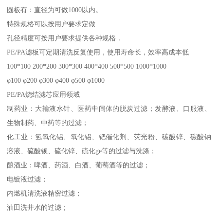
圆板有：直径为可做1000以内。
特殊规格可以按用户要求定做
孔径精度可按用户要求提供各种规格．
PE/PA滤板可定期清洗反复使用，使用寿命长，效率高成本低
100*100 200*200 300*300 400*400 500*500 1000*1000
φ100 φ200 φ300 φ400 φ500 φ1000
PE/PA烧结滤芯应用领域
制药业：大输液水针、医药中间体的脱炭过滤；发酵液、口服液、
生物制药、中药等的过滤；
化工业：氢氧化铝、氧化铝、钯催化剂、荧光粉、碳酸锌、碳酸钠
溶液、硫酸钡、硫化锌、硫化ge等的过滤与洗涤；
酿酒业：啤酒、药酒、白酒、葡萄酒等的过滤；
电镀液过滤；
内燃机清洗液精密过滤；
油田洗井水的过滤；