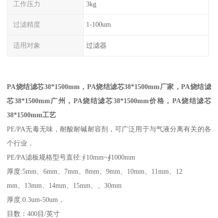
工作压力
3kg
过滤精度
1-100um
适用对象
过滤器
PA烧结滤芯38*1500mm，
PA烧结滤芯38*1500mm
厂家，
PA烧结滤
芯38*1500mm
广州，
PA烧结滤芯38*1500mm
价格，
PA烧结滤芯
38*1500mm
工艺
PE/PA无毒无味，耐酸耐碱耐容剂，可广泛用于与气液分离有关的各
个行业．
PE/PA滤板规格型号直径:∮10mm~∮1000mm
厚度:5mm、6mm、7mm、8mm、9mm、10mm、11mm、12
mm、13mm、14mm、15mm、、30mm
厚度:0.3um-50um，
目数：400目/英寸